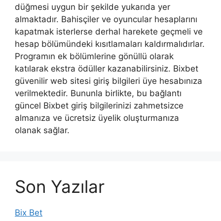
düğmesi uygun bir şekilde yukarıda yer
almaktadır. Bahisçiler ve oyuncular hesaplarını
kapatmak isterlerse derhal harekete geçmeli ve
hesap bölümündeki kısıtlamaları kaldırmalıdırlar.
Programın ek bölümlerine gönüllü olarak
katılarak ekstra ödüller kazanabilirsiniz. Bixbet
güvenilir web sitesi giriş bilgileri üye hesabınıza
verilmektedir. Bununla birlikte, bu bağlantı
güncel Bixbet giriş bilgilerinizi zahmetsizce
almanıza ve ücretsiz üyelik oluşturmanıza
olanak sağlar.
Son Yazılar
Bix Bet