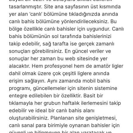
tasarlanmıştır. Site ana sayfasının üst kısmında
yer alan ‘canlı’ bölümüne tıkladığınızda anında
canlı bahis bölümüne yönlendirileceksiniz. Bu
bölge özellikle canlı bahisler için uygundur. Canlı
bahis bölümünün sol tarafında bahislerinizi
takip edebilir, sağ tarafta ise gerçek zamanlı
sonuçları görebilirsiniz. En güncel veriler ve
sonuçlar her zaman bu web sitesinde yer
alacaktır. Hem profesyonel hem de amatör ligler
dahil olmak üzere çok çeşitli liglere anında
erişim sağlayın. Aynı zamanda mobil bahis
programı, güncellemeler için sitenin sistemine
entegre edilebilen bir özelliktir. Basit bir
tıklamayla her grubun haftalık ilerlemesini takip
edebilir ve ideal bir canlı bahis alanı
oluşturabilirsiniz. Planlanan site genişletmesi,
canlı sanal para birimiyle oynanan bahisler için
güvenli ve bilinmeyen bir alan yaratacak ve