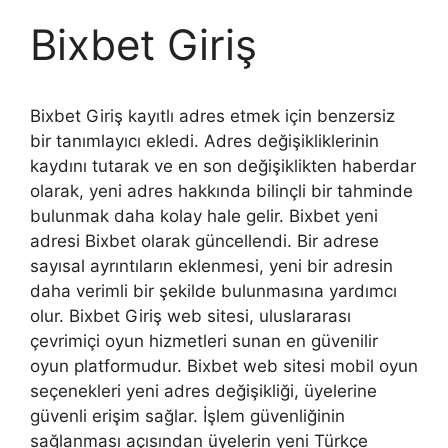
Bixbet Giriş
Bixbet Giriş kayıtlı adres etmek için benzersiz
bir tanımlayıcı ekledi. Adres değişikliklerinin
kaydını tutarak ve en son değişiklikten haberdar
olarak, yeni adres hakkında bilinçli bir tahminde
bulunmak daha kolay hale gelir. Bixbet yeni
adresi Bixbet olarak güncellendi. Bir adrese
sayısal ayrıntıların eklenmesi, yeni bir adresin
daha verimli bir şekilde bulunmasına yardımcı
olur. Bixbet Giriş web sitesi, uluslararası
çevrimiçi oyun hizmetleri sunan en güvenilir
oyun platformudur. Bixbet web sitesi mobil oyun
seçenekleri yeni adres değişikliği, üyelerine
güvenli erişim sağlar. İşlem güvenliğinin
sağlanması açısından üyelerin yeni Türkçe