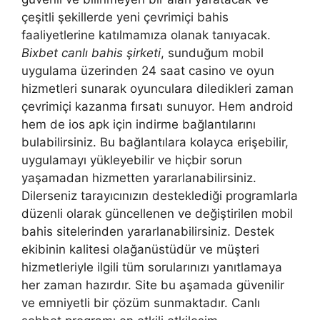
çeşitli şekillerde yeni çevrimiçi bahis
faaliyetlerine katılmamıza olanak tanıyacak.
Bixbet canlı bahis şirketi
, sunduğum mobil
uygulama üzerinden 24 saat casino ve oyun
hizmetleri sunarak oyunculara diledikleri zaman
çevrimiçi kazanma fırsatı sunuyor. Hem android
hem de ios apk için indirme bağlantılarını
bulabilirsiniz. Bu bağlantılara kolayca erişebilir,
uygulamayı yükleyebilir ve hiçbir sorun
yaşamadan hizmetten yararlanabilirsiniz.
Dilerseniz tarayıcınızın desteklediği programlarla
düzenli olarak güncellenen ve değiştirilen mobil
bahis sitelerinden yararlanabilirsiniz. Destek
ekibinin kalitesi olağanüstüdür ve müşteri
hizmetleriyle ilgili tüm sorularınızı yanıtlamaya
her zaman hazırdır. Site bu aşamada güvenilir
ve emniyetli bir çözüm sunmaktadır. Canlı