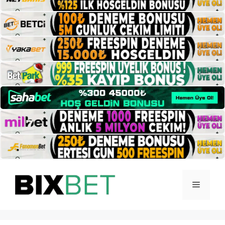
İçeriğe
atla
Menü