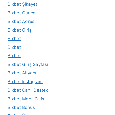
Bixbet Şikayet
Bixbet Güncel
Bixbet Adresi
Bixbet Giriş
Bixbet
Bixbet
Bixbet
Bixbet Giriş Sayfası
Bixbet Altyapı
Bixbet Instagram
Bixbet Canlı Destek
Bixbet Mobil Giriş
Bixbet Bonus