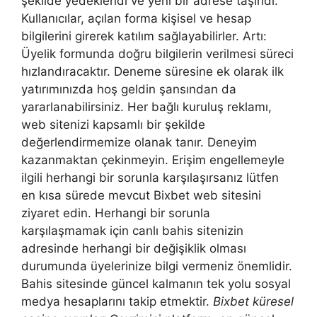
şekilde yedeklendi ve yeni bir adrese taşındı.
Kullanıcılar, açılan forma kişisel ve hesap
bilgilerini girerek katılım sağlayabilirler. Artı:
Üyelik formunda doğru bilgilerin verilmesi süreci
hızlandıracaktır. Deneme süresine ek olarak ilk
yatırımınızda hoş geldin şansından da
yararlanabilirsiniz. Her bağlı kuruluş reklamı,
web sitenizi kapsamlı bir şekilde
değerlendirmemize olanak tanır. Deneyim
kazanmaktan çekinmeyin. Erişim engellemeyle
ilgili herhangi bir sorunla karşılaşırsanız lütfen
en kısa sürede mevcut Bixbet web sitesini
ziyaret edin. Herhangi bir sorunla
karşılaşmamak için canlı bahis sitenizin
adresinde herhangi bir değişiklik olması
durumunda üyelerinize bilgi vermeniz önemlidir.
Bahis sitesinde güncel kalmanın tek yolu sosyal
medya hesaplarını takip etmektir.
Bixbet küresel