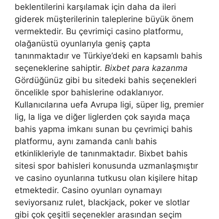
beklentilerini karşılamak için daha da ileri
giderek müşterilerinin taleplerine büyük önem
vermektedir. Bu çevrimiçi casino platformu,
olağanüstü oyunlarıyla geniş çapta
tanınmaktadır ve Türkiye’deki en kapsamlı bahis
seçeneklerine sahiptir.
Bixbet para kazanma
Gördüğünüz gibi bu sitedeki bahis seçenekleri
öncelikle spor bahislerine odaklanıyor.
Kullanıcılarına uefa Avrupa ligi, süper lig, premier
lig, la liga ve diğer liglerden çok sayıda maça
bahis yapma imkanı sunan bu çevrimiçi bahis
platformu, aynı zamanda canlı bahis
etkinlikleriyle de tanınmaktadır. Bixbet bahis
sitesi spor bahisleri konusunda uzmanlaşmıştır
ve casino oyunlarına tutkusu olan kişilere hitap
etmektedir. Casino oyunları oynamayı
seviyorsanız rulet, blackjack, poker ve slotlar
gibi çok çeşitli seçenekler arasından seçim