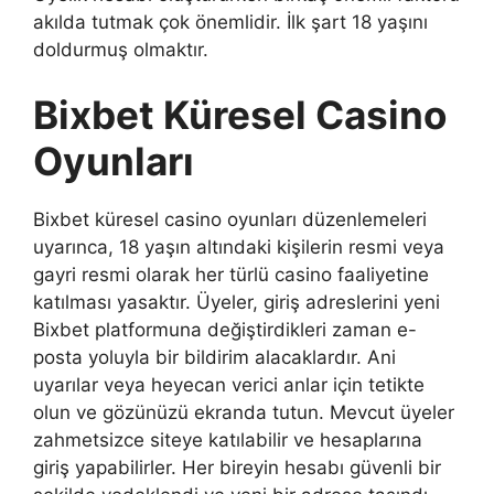
akılda tutmak çok önemlidir. İlk şart 18 yaşını
doldurmuş olmaktır.
Bixbet Küresel Casino
Oyunları
Bixbet küresel casino oyunları düzenlemeleri
uyarınca, 18 yaşın altındaki kişilerin resmi veya
gayri resmi olarak her türlü casino faaliyetine
katılması yasaktır. Üyeler, giriş adreslerini yeni
Bixbet platformuna değiştirdikleri zaman e-
posta yoluyla bir bildirim alacaklardır. Ani
uyarılar veya heyecan verici anlar için tetikte
olun ve gözünüzü ekranda tutun. Mevcut üyeler
zahmetsizce siteye katılabilir ve hesaplarına
giriş yapabilirler. Her bireyin hesabı güvenli bir