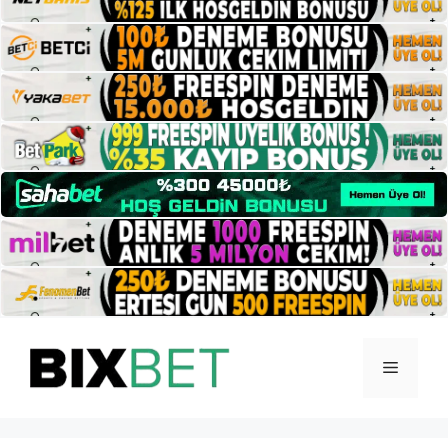
İçeriğe
atla
Menü