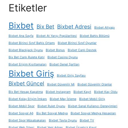
Etiketler
Bixbet
Bix Bet
Bixbet Adresi
Bixbet Altyapı
Bixbet Ana Sayfa
Bixbet At Yarışı Popülaritesi
Bixbet Bahis Bölümü
Bixbet Birinci Sınıf Bahis Ortamı
Bixbet Birinci Sınıf Oyunlar
Bixbet Blackjack Oyunu
Bixbet Bonus
Bixbet Canlı Destek
Bix Bet Canlı Rulete Katıl
Bixbet Casino Oyunu
Bixbet Erişim Kısıtlamaları
Bixbet Genel Şartları
Bixbet Giriş
Bixbet Giriş Sayfası
Bixbet Güncel
Bixbet Güvenilir Mi
Bixbet Güvenilir Oranlar
Bix Bet Hesap Kapatma
Bixbet Instagram
Bixbet Kayıt
Bixbet Kaç Oldu
Bixbet Kolay Erişim İmkanı
Bixbet Maç İzleme
Bixbet Mobil Giriş
Bixbet Mobil Spor
Bixbet Rulet Oyunu
Bixbet Sanal Kullanıcı Deneyimleri
Bixbet Sosyal Ağ
Bix Bet Sosyal Medya
Bixbet Sosyal Medya Hesapları
Bixbet Spor Müsabakaları
Bixbet Tavla Oyunu
Bixbet TV
Bixbet Web Sitesi
Bixbet Yeni Adres
Bixbet Ücretsiz Kayıt