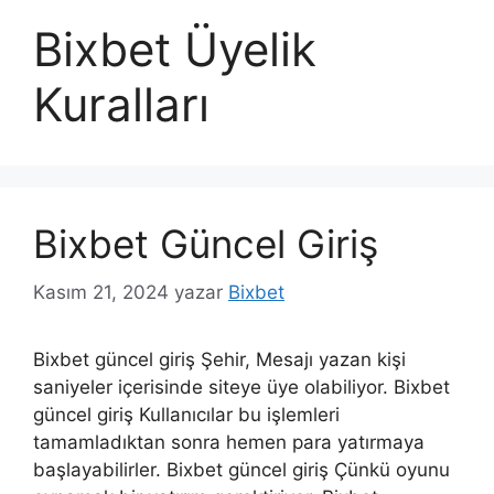
Bixbet Üyelik
Kuralları
Bixbet Güncel Giriş
Kasım 21, 2024
yazar
Bixbet
Bixbet güncel giriş Şehir, Mesajı yazan kişi
saniyeler içerisinde siteye üye olabiliyor. Bixbet
güncel giriş Kullanıcılar bu işlemleri
tamamladıktan sonra hemen para yatırmaya
başlayabilirler. Bixbet güncel giriş Çünkü oyunu