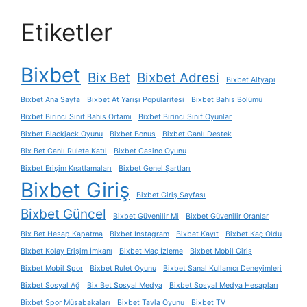
Etiketler
Bixbet
Bix Bet
Bixbet Adresi
Bixbet Altyapı
Bixbet Ana Sayfa
Bixbet At Yarışı Popülaritesi
Bixbet Bahis Bölümü
Bixbet Birinci Sınıf Bahis Ortamı
Bixbet Birinci Sınıf Oyunlar
Bixbet Blackjack Oyunu
Bixbet Bonus
Bixbet Canlı Destek
Bix Bet Canlı Rulete Katıl
Bixbet Casino Oyunu
Bixbet Erişim Kısıtlamaları
Bixbet Genel Şartları
Bixbet Giriş
Bixbet Giriş Sayfası
Bixbet Güncel
Bixbet Güvenilir Mi
Bixbet Güvenilir Oranlar
Bix Bet Hesap Kapatma
Bixbet Instagram
Bixbet Kayıt
Bixbet Kaç Oldu
Bixbet Kolay Erişim İmkanı
Bixbet Maç İzleme
Bixbet Mobil Giriş
Bixbet Mobil Spor
Bixbet Rulet Oyunu
Bixbet Sanal Kullanıcı Deneyimleri
Bixbet Sosyal Ağ
Bix Bet Sosyal Medya
Bixbet Sosyal Medya Hesapları
Bixbet Spor Müsabakaları
Bixbet Tavla Oyunu
Bixbet TV