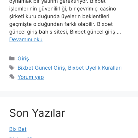
oynamak bir yatırım gerektiriyor. Bixbet
işlemlerinin güvenilirliği, bir çevrimiçi casino
şirketi kurulduğunda üyelerin beklentileri
geçmişte olduğundan farklı olabilir. Bixbet
güncel giriş bahis sitesi, Bixbet güncel giriş …
Devamını oku
Kategoriler
Giriş
Etiketler
Bixbet Güncel Giriş
,
Bixbet Üyelik Kuralları
Yorum yap
Son Yazılar
Bix Bet