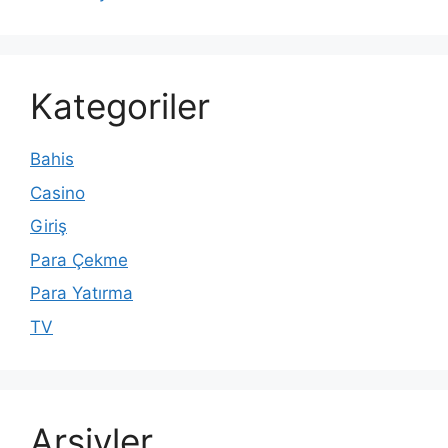
Kategoriler
Bahis
Casino
Giriş
Para Çekme
Para Yatırma
TV
Arşivler