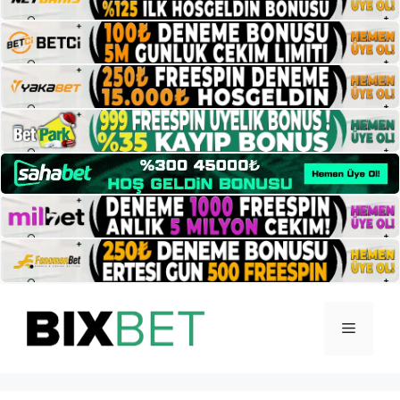
İçeriğe
atla
Menü