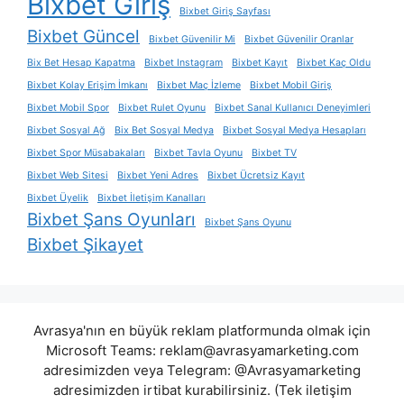
Bixbet Giriş
Bixbet Giriş Sayfası
Bixbet Güncel
Bixbet Güvenilir Mi
Bixbet Güvenilir Oranlar
Bix Bet Hesap Kapatma
Bixbet Instagram
Bixbet Kayıt
Bixbet Kaç Oldu
Bixbet Kolay Erişim İmkanı
Bixbet Maç İzleme
Bixbet Mobil Giriş
Bixbet Mobil Spor
Bixbet Rulet Oyunu
Bixbet Sanal Kullanıcı Deneyimleri
Bixbet Sosyal Ağ
Bix Bet Sosyal Medya
Bixbet Sosyal Medya Hesapları
Bixbet Spor Müsabakaları
Bixbet Tavla Oyunu
Bixbet TV
Bixbet Web Sitesi
Bixbet Yeni Adres
Bixbet Ücretsiz Kayıt
Bixbet Üyelik
Bixbet İletişim Kanalları
Bixbet Şans Oyunları
Bixbet Şans Oyunu
Bixbet Şikayet
Avrasya'nın en büyük reklam platformunda olmak için
Microsoft Teams:
reklam@avrasyamarketing.com
adresimizden veya Telegram: @Avrasyamarketing
adresimizden irtibat kurabilirsiniz. (Tek iletişim