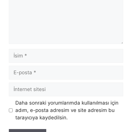
İsim
E-
posta
İnternet
sitesi
Daha sonraki yorumlarımda kullanılması için
adım, e-posta adresim ve site adresim bu
tarayıcıya kaydedilsin.