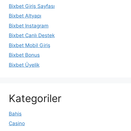
Bixbet Giriş Sayfası
Bixbet Altyapı
Bixbet Instagram
Bixbet Canlı Destek
Bixbet Mobil Giriş
Bixbet Bonus
Bixbet Üyelik
Kategoriler
Bahis
Casino