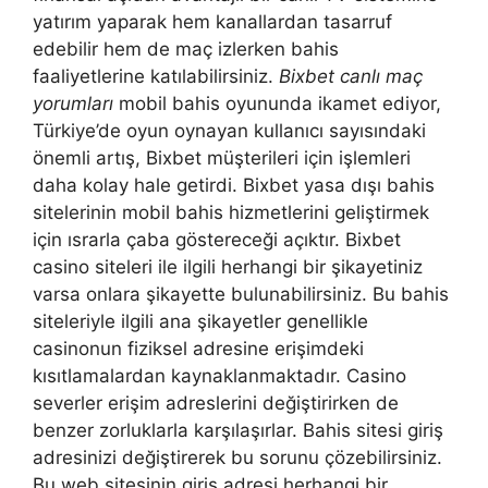
yatırım yaparak hem kanallardan tasarruf
edebilir hem de maç izlerken bahis
faaliyetlerine katılabilirsiniz.
Bixbet canlı maç
yorumları
mobil bahis oyununda ikamet ediyor,
Türkiye’de oyun oynayan kullanıcı sayısındaki
önemli artış, Bixbet müşterileri için işlemleri
daha kolay hale getirdi. Bixbet yasa dışı bahis
sitelerinin mobil bahis hizmetlerini geliştirmek
için ısrarla çaba göstereceği açıktır. Bixbet
casino siteleri ile ilgili herhangi bir şikayetiniz
varsa onlara şikayette bulunabilirsiniz. Bu bahis
siteleriyle ilgili ana şikayetler genellikle
casinonun fiziksel adresine erişimdeki
kısıtlamalardan kaynaklanmaktadır. Casino
severler erişim adreslerini değiştirirken de
benzer zorluklarla karşılaşırlar. Bahis sitesi giriş
adresinizi değiştirerek bu sorunu çözebilirsiniz.
Bu web sitesinin giriş adresi herhangi bir