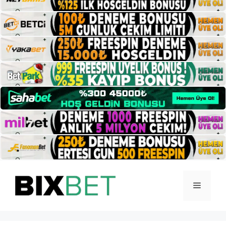
İçeriğe
atla
Menü