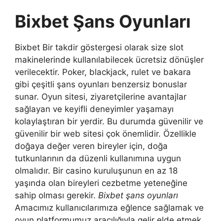
Bixbet Şans Oyunları
Bixbet Bir takdir göstergesi olarak size slot
makinelerinde kullanılabilecek ücretsiz dönüşler
verilecektir. Poker, blackjack, rulet ve bakara
gibi çeşitli şans oyunları benzersiz bonuslar
sunar. Oyun sitesi, ziyaretçilerine avantajlar
sağlayan ve keyifli deneyimler yaşamayı
kolaylaştıran bir yerdir. Bu durumda güvenilir ve
güvenilir bir web sitesi çok önemlidir. Özellikle
doğaya değer veren bireyler için, doğa
tutkunlarının da düzenli kullanımına uygun
olmalıdır. Bir casino kuruluşunun en az 18
yaşında olan bireyleri cezbetme yeteneğine
sahip olması gerekir.
Bixbet şans oyunları
Amacımız kullanıcılarımıza eğlence sağlamak ve
oyun platformumuz aracılığıyla gelir elde etmek,