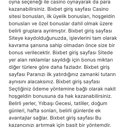
oyna seçeneği ile casino oynayarak da para
kazanabilirsiniz. Bixbet giriş sayfası Casino
sitesi bonusları, ilk üyelik bonusları, hoşgeldin
bonusları ve özel bonuslar dahil olmak üzere
belirli gruplara ayrılmıştır. Bixbet giriş sayfası
Siteye kaydolduğunuzda, işlevlerini tam olarak
kavrama şansına sahip olmadan önce size bir
bonus verilecektir. Bixbet giriş sayfası Sitede
yer alan reklamlar sayıldığı için bonus miktarı
diğer türlere göre daha fazladır. Bixbet giriş
sayfası Paranızı ilk yatırdığınız zamanki tutarın
aynısını alacaksınız. Bixbet giriş sayfası
Seçtiğiniz ödeme yöntemine bağlı olarak nakit
hoşgeldin bonusuna da hak kazanabilirsiniz.
Belirli yerler, Yılbaşı Gecesi, tatiller, doğum
günleri, hafta sonları, belirli günlerde ek
avantajlar sağlar. Bixbet giriş sayfası Bu
kazancınızı artırmak için basit bir yöntemdir.