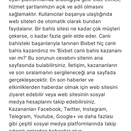
hizmet şartlarımızın açık ve adil olmasını
sağlamaktır. Kullanıcılar başarıya ulaştığında
web siteleri de otomatik olarak bundan
faydalanır. Bir bahis sitesi ne kadar çok müşteri
çekerse, o kadar fazla gelir elde eder. Canlı
bahisteki başarılarıyla tanınan Bixbet hiç canlı
bahis kazandınız mı ‘Bixbet canlı bahis kazananı
var mı?’ Bu sorunun cevabını sitenin ana
sayfasında bulabilirsiniz. İletişim, kazananların
ve son sıralamanın sergileneceği ana sayfada
gerçekleşecektir. En son haberler ve
etkinliklerden haberdar olmak için web sitesini
ziyaret edebilir veya web sitesinin sosyal
medya hesaplarını takip edebilirsiniz.
Kazananları Facebook, Twitter, Instagram,
Telegram, Youtube, Google+ ve daha fazlası
gibi çeşitli sosyal medya platformlarında takip
ederek onlardan haberdar olun.