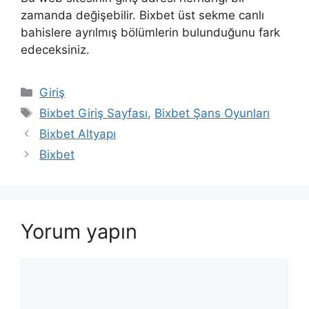
zamanda değişebilir. Bixbet üst sekme canlı
bahislere ayrılmış bölümlerin bulunduğunu fark
edeceksiniz.
Kategoriler
Giriş
Etiketler
Bixbet Giriş Sayfası
,
Bixbet Şans Oyunları
Bixbet Altyapı
Bixbet
Yorum yapın
Yorum