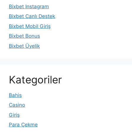
Bixbet Instagram
Bixbet Canlı Destek
Bixbet Mobil Giriş
Bixbet Bonus
Bixbet Üyelik
Kategoriler
Bahis
Casino
Giriş
Para Çekme