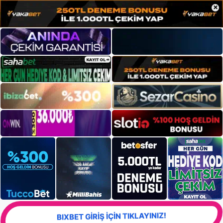
×
BIXBET GİRİŞ İÇİN TIKLAYINIZ!