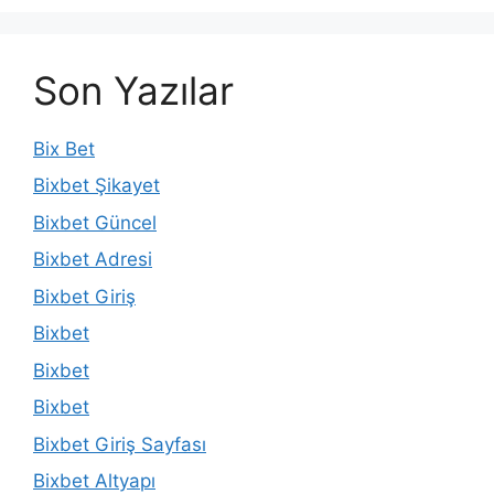
Son Yazılar
Bix Bet
Bixbet Şikayet
Bixbet Güncel
Bixbet Adresi
Bixbet Giriş
Bixbet
Bixbet
Bixbet
Bixbet Giriş Sayfası
Bixbet Altyapı