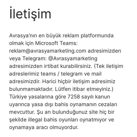
İletişim
Avrasya’nın en büyük reklam platformunda
olmak için Microsoft Teams:
reklam@avrasyamarketing.com
adresimizden
veya Telegram: @Avrasyamarketing
adresimizden irtibat kurabilirsiniz. (Tek iletişim
adreslerimiz teams / telegram ve mail
adresimizdir. Harici hiçbir iletişim adresimiz
bulunmamaktadır. Lütfen itibar etmeyiniz.)
Türkiye yasalarına göre 7258 sayılı kanun
uyarınca yasa dışı bahis oynamanın cezaları
mevcuttur. Şu an bulunduğunuz site hiç bir
şekilde illegal bahis oyunları oynatmıyor ve
oynamaya aracı olmuyordur.