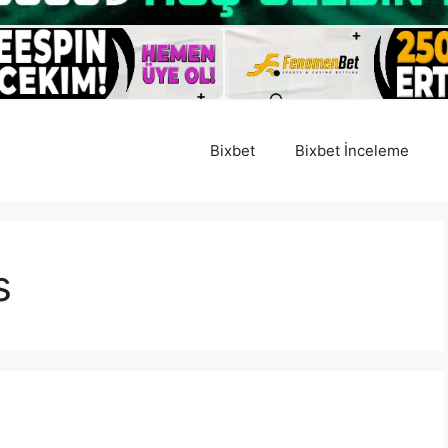
Bixbet
Bixbet İnceleme
s