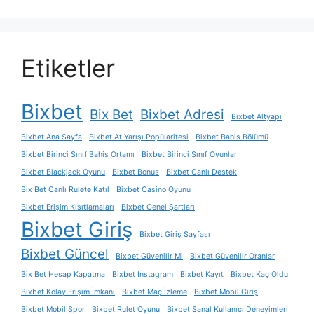
Etiketler
Bixbet
Bix Bet
Bixbet Adresi
Bixbet Altyapı
Bixbet Ana Sayfa
Bixbet At Yarışı Popülaritesi
Bixbet Bahis Bölümü
Bixbet Birinci Sınıf Bahis Ortamı
Bixbet Birinci Sınıf Oyunlar
Bixbet Blackjack Oyunu
Bixbet Bonus
Bixbet Canlı Destek
Bix Bet Canlı Rulete Katıl
Bixbet Casino Oyunu
Bixbet Erişim Kısıtlamaları
Bixbet Genel Şartları
Bixbet Giriş
Bixbet Giriş Sayfası
Bixbet Güncel
Bixbet Güvenilir Mi
Bixbet Güvenilir Oranlar
Bix Bet Hesap Kapatma
Bixbet Instagram
Bixbet Kayıt
Bixbet Kaç Oldu
Bixbet Kolay Erişim İmkanı
Bixbet Maç İzleme
Bixbet Mobil Giriş
Bixbet Mobil Spor
Bixbet Rulet Oyunu
Bixbet Sanal Kullanıcı Deneyimleri