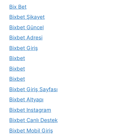
Bix Bet
Bixbet Şikayet
Bixbet Güncel
Bixbet Adresi
Bixbet Giriş
Bixbet
Bixbet
Bixbet
Bixbet Giriş Sayfası
Bixbet Altyapı
Bixbet Instagram
Bixbet Canlı Destek
Bixbet Mobil Giriş