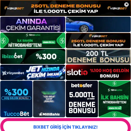
×
BIXBET GİRİŞ İÇİN TIKLAYINIZ!