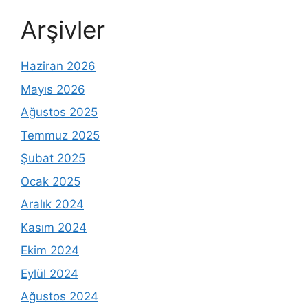
Arşivler
Haziran 2026
Mayıs 2026
Ağustos 2025
Temmuz 2025
Şubat 2025
Ocak 2025
Aralık 2024
Kasım 2024
Ekim 2024
Eylül 2024
Ağustos 2024