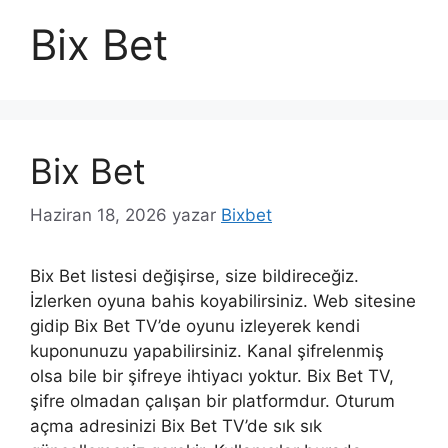
Bix Bet
Bix Bet
Haziran 18, 2026
yazar
Bixbet
Bix Bet listesi değişirse, size bildireceğiz.
İzlerken oyuna bahis koyabilirsiniz. Web sitesine
gidip Bix Bet TV’de oyunu izleyerek kendi
kuponunuzu yapabilirsiniz. Kanal şifrelenmiş
olsa bile bir şifreye ihtiyacı yoktur. Bix Bet TV,
şifre olmadan çalışan bir platformdur. Oturum
açma adresinizi Bix Bet TV’de sık sık