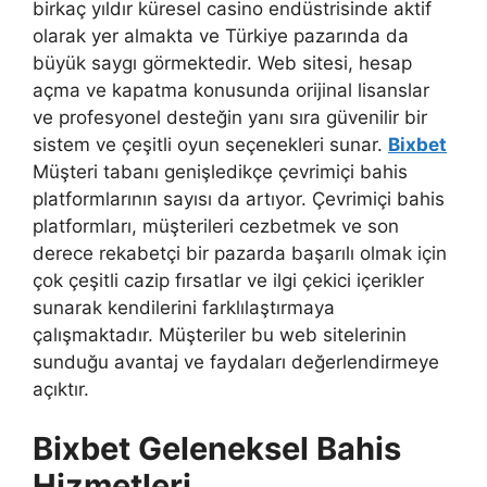
birkaç yıldır küresel casino endüstrisinde aktif
olarak yer almakta ve Türkiye pazarında da
büyük saygı görmektedir. Web sitesi, hesap
açma ve kapatma konusunda orijinal lisanslar
ve profesyonel desteğin yanı sıra güvenilir bir
sistem ve çeşitli oyun seçenekleri sunar.
Bixbet
Müşteri tabanı genişledikçe çevrimiçi bahis
platformlarının sayısı da artıyor. Çevrimiçi bahis
platformları, müşterileri cezbetmek ve son
derece rekabetçi bir pazarda başarılı olmak için
çok çeşitli cazip fırsatlar ve ilgi çekici içerikler
sunarak kendilerini farklılaştırmaya
çalışmaktadır. Müşteriler bu web sitelerinin
sunduğu avantaj ve faydaları değerlendirmeye
açıktır.
Bixbet Geleneksel Bahis
Hizmetleri