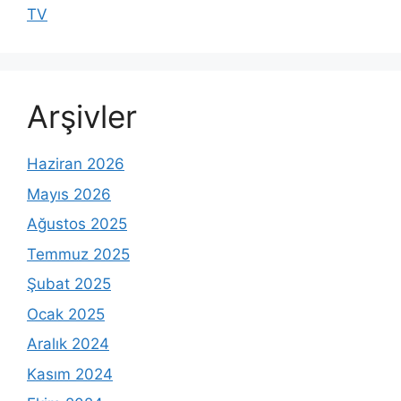
TV
Arşivler
Haziran 2026
Mayıs 2026
Ağustos 2025
Temmuz 2025
Şubat 2025
Ocak 2025
Aralık 2024
Kasım 2024