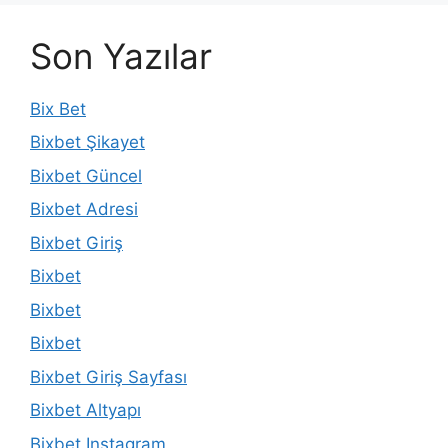
Son Yazılar
Bix Bet
Bixbet Şikayet
Bixbet Güncel
Bixbet Adresi
Bixbet Giriş
Bixbet
Bixbet
Bixbet
Bixbet Giriş Sayfası
Bixbet Altyapı
Bixbet Instagram