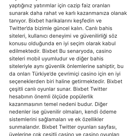
yaptığınız yatırımlar için cazip faiz oranları
sunarak daha rahat ve karlı kazanmanıza olanak
tanıyor. Bixbet harikalarını keşfedin ve
Twitter’da bizimle güncel kalın. Canlı bahis
siteleri, kullanıcı deneyimi ve güvenilirliği söz
konusu olduğunda en iyi seçim olarak kabul
edilmektedir. Bixbet Bu senaryoda, casino
siteleri mobil uyumludur ve diğer bahis
siteleriyle aynı güvenlik önlemlerine sahiptir, bu
da onları Türkiye’de çevrimiçi casino için en iyi
seçeneklerden biri haline getirmektedir. Bixbet
çeşitli canlı oyunlar sunar. Bixbet Twitter
hesabının önemli ölçüde popülerlik
kazanmasının temel nedeni budur. Diğer
nedenler ise güvenilir olmaları, kendi ödeme
sistemlerini sağlamaları ve ek özellikler
sunmalarıdır. Bixbet Twitter oyunları sayfası,
üyelerine çok çeşitli casino ve casino oyunları