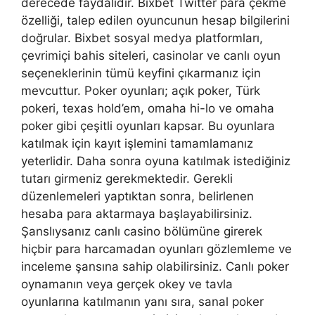
derecede faydalıdır. Bixbet Twitter para çekme
özelliği, talep edilen oyuncunun hesap bilgilerini
doğrular. Bixbet sosyal medya platformları,
çevrimiçi bahis siteleri, casinolar ve canlı oyun
seçeneklerinin tümü keyfini çıkarmanız için
mevcuttur. Poker oyunları; açık poker, Türk
pokeri, texas hold’em, omaha hi-lo ve omaha
poker gibi çeşitli oyunları kapsar. Bu oyunlara
katılmak için kayıt işlemini tamamlamanız
yeterlidir. Daha sonra oyuna katılmak istediğiniz
tutarı girmeniz gerekmektedir. Gerekli
düzenlemeleri yaptıktan sonra, belirlenen
hesaba para aktarmaya başlayabilirsiniz.
Şanslıysanız canlı casino bölümüne girerek
hiçbir para harcamadan oyunları gözlemleme ve
inceleme şansına sahip olabilirsiniz. Canlı poker
oynamanın veya gerçek okey ve tavla
oyunlarına katılmanın yanı sıra, sanal poker