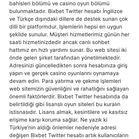
bahisleri bölümü ve casino oyun bölümü
bulunmaktadır. Bixbet Twitter hesabı İngilizce
ve Türkçe dışındaki dillere de destek sunan çok
dilli bir platformdur. Işlemlerin hepsi en uygun
şekilde sunulur. Müşteri hizmetlerimiz günün her
saati hizmetinizdedir ancak canlı sohbet
hattımız en hızlı yardımı sunar. Bu web sitesi iki
önde gelen şirket tarafından yönetilmektedir.
Adresinizi güncelledikten sonra hesabınıza giriş
yapın ve gerçek casino oyunlarını oynamaya
devam edin. Para yatırma ve çekme işlemleri
web sitemizin güvenliğini ve rahatlığını sağlayan
önemli faktörlerdir. Bixbet Twitter hesabında da
belirtildiği gibi lisanslı oyun siteleri bu kuralın
istisnasıdır. Lisans almak, kesintilere ve kasıtsız
erişime karşı koruma sağlar. Ne yazık ki
Türkiye’nin aldığı önlemler nedeniyle adresi
değişen Bixbet Twitter hesabı artık kullanıcıların