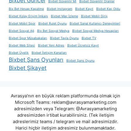
Bixbet Güncel
Bixbet Güvenilir Mi
Bixbet Güvenilir Oranlar
Bix Bet Hesap Kapatma
Bixbet Instagram
Bixbet Kayıt
Bixbet Kaç Oldu
Bixbet Kolay Erişim İmkanı
Bixbet Maç İzleme
Bixbet Mobil Giriş
Bixbet Mobil Spor
Bixbet Rulet Oyunu
Bixbet Sanal Kullanıcı Deneyimleri
Bixbet Sosyal Ağ
Bix Bet Sosyal Medya
Bixbet Sosyal Medya Hesapları
Bixbet Spor Müsabakaları
Bixbet Tavla Oyunu
Bixbet TV
Bixbet Web Sitesi
Bixbet Yeni Adres
Bixbet Ücretsiz Kayıt
Bixbet Üyelik
Bixbet İletişim Kanalları
Bixbet Şans Oyunları
Bixbet Şans Oyunu
Bixbet Şikayet
Avrasya'nın en büyük reklam platformunda olmak için
Microsoft Teams:
reklam@avrasyamarketing.com
adresimizden veya Telegram: @Avrasyamarketing
adresimizden irtibat kurabilirsiniz. (Tek iletişim
adreslerimiz teams / telegram ve mail adresimizdir.
Harici hiçbir iletişim adresimiz bulunmamaktadır.