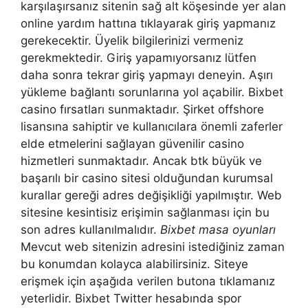
karşılaşırsanız sitenin sağ alt köşesinde yer alan
online yardım hattına tıklayarak giriş yapmanız
gerekecektir. Üyelik bilgilerinizi vermeniz
gerekmektedir. Giriş yapamıyorsanız lütfen
daha sonra tekrar giriş yapmayı deneyin. Aşırı
yükleme bağlantı sorunlarına yol açabilir. Bixbet
casino fırsatları sunmaktadır. Şirket offshore
lisansına sahiptir ve kullanıcılara önemli zaferler
elde etmelerini sağlayan güvenilir casino
hizmetleri sunmaktadır. Ancak btk büyük ve
başarılı bir casino sitesi olduğundan kurumsal
kurallar gereği adres değişikliği yapılmıştır. Web
sitesine kesintisiz erişimin sağlanması için bu
son adres kullanılmalıdır.
Bixbet masa oyunları
Mevcut web sitenizin adresini istediğiniz zaman
bu konumdan kolayca alabilirsiniz. Siteye
erişmek için aşağıda verilen butona tıklamanız
yeterlidir. Bixbet Twitter hesabında spor