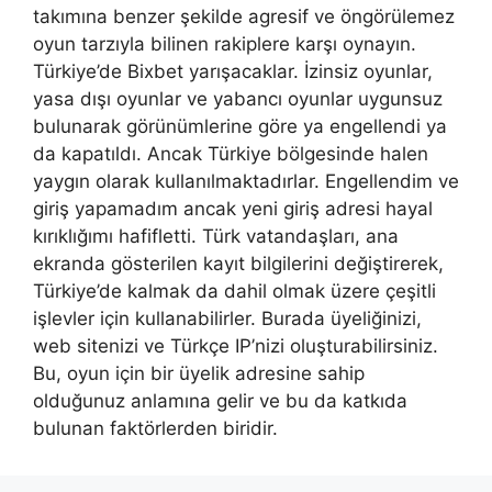
takımına benzer şekilde agresif ve öngörülemez
oyun tarzıyla bilinen rakiplere karşı oynayın.
Türkiye’de Bixbet yarışacaklar. İzinsiz oyunlar,
yasa dışı oyunlar ve yabancı oyunlar uygunsuz
bulunarak görünümlerine göre ya engellendi ya
da kapatıldı. Ancak Türkiye bölgesinde halen
yaygın olarak kullanılmaktadırlar. Engellendim ve
giriş yapamadım ancak yeni giriş adresi hayal
kırıklığımı hafifletti. Türk vatandaşları, ana
ekranda gösterilen kayıt bilgilerini değiştirerek,
Türkiye’de kalmak da dahil olmak üzere çeşitli
işlevler için kullanabilirler. Burada üyeliğinizi,
web sitenizi ve Türkçe IP’nizi oluşturabilirsiniz.
Bu, oyun için bir üyelik adresine sahip
olduğunuz anlamına gelir ve bu da katkıda
bulunan faktörlerden biridir.