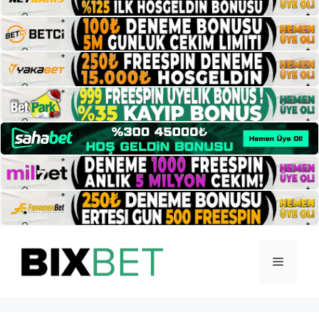
İçeriğe
atla
Menü