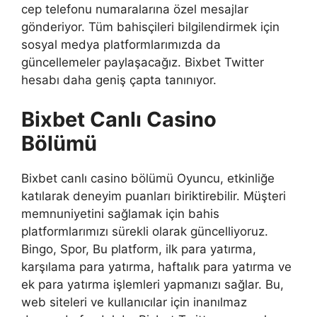
cep telefonu numaralarına özel mesajlar
gönderiyor. Tüm bahisçileri bilgilendirmek için
sosyal medya platformlarımızda da
güncellemeler paylaşacağız. Bixbet Twitter
hesabı daha geniş çapta tanınıyor.
Bixbet Canlı Casino
Bölümü
Bixbet canlı casino bölümü Oyuncu, etkinliğe
katılarak deneyim puanları biriktirebilir. Müşteri
memnuniyetini sağlamak için bahis
platformlarımızı sürekli olarak güncelliyoruz.
Bingo, Spor, Bu platform, ilk para yatırma,
karşılama para yatırma, haftalık para yatırma ve
ek para yatırma işlemleri yapmanızı sağlar. Bu,
web siteleri ve kullanıcılar için inanılmaz