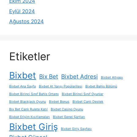
Ekim 2024
Eylül 2024
Ağustos 2024
Etiketler
Bixbet
Bix Bet
Bixbet Adresi
Bixbet Altyapı
Bixbet Ana Sayfa
Bixbet At Yarışı Popülaritesi
Bixbet Bahis Bölümü
Bixbet Birinci Sınıf Bahis Ortamı
Bixbet Birinci Sınıf Oyunlar
Bixbet Blackjack Oyunu
Bixbet Bonus
Bixbet Canlı Destek
Bix Bet Canlı Rulete Katıl
Bixbet Casino Oyunu
Bixbet Erişim Kısıtlamaları
Bixbet Genel Şartları
Bixbet Giriş
Bixbet Giriş Sayfası