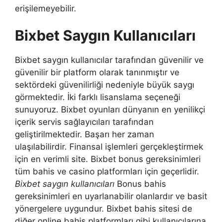
erişilemeyebilir.
Bixbet Saygın Kullanıcıları
Bixbet saygın kullanıcılar tarafından güvenilir ve
güvenilir bir platform olarak tanınmıştır ve
sektördeki güvenilirliği nedeniyle büyük saygı
görmektedir. İki farklı lisanslama seçeneği
sunuyoruz. Bixbet oyunları dünyanın en yenilikçi
içerik servis sağlayıcıları tarafından
geliştirilmektedir. Başarı her zaman
ulaşılabilirdir. Finansal işlemleri gerçekleştirmek
için en verimli site. Bixbet bonus gereksinimleri
tüm bahis ve casino platformları için geçerlidir.
Bixbet saygın kullanıcıları
Bonus bahis
gereksinimleri en uyarlanabilir olanlardır ve basit
yönergelere uygundur. Bixbet bahis sitesi de
diğer online bahis platformları gibi kullanıcılarına