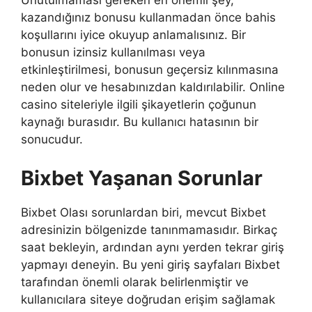
Unutulmaması gereken en önemli şey,
kazandığınız bonusu kullanmadan önce bahis
koşullarını iyice okuyup anlamalısınız. Bir
bonusun izinsiz kullanılması veya
etkinleştirilmesi, bonusun geçersiz kılınmasına
neden olur ve hesabınızdan kaldırılabilir. Online
casino siteleriyle ilgili şikayetlerin çoğunun
kaynağı burasıdır. Bu kullanıcı hatasının bir
sonucudur.
Bixbet Yaşanan Sorunlar
Bixbet Olası sorunlardan biri, mevcut Bixbet
adresinizin bölgenizde tanınmamasıdır. Birkaç
saat bekleyin, ardından aynı yerden tekrar giriş
yapmayı deneyin. Bu yeni giriş sayfaları Bixbet
tarafından önemli olarak belirlenmiştir ve
kullanıcılara siteye doğrudan erişim sağlamak