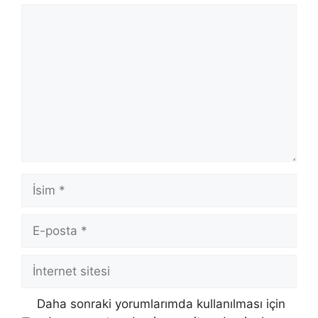
Yorum
İsim
E-
posta
İnternet
sitesi
Daha sonraki yorumlarımda kullanılması için