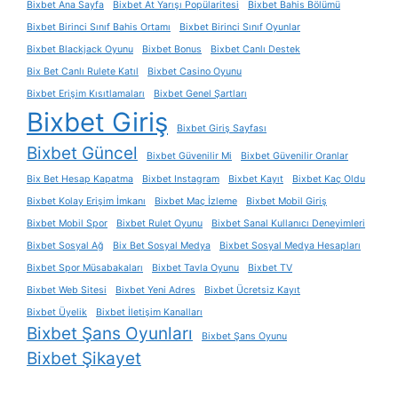
Bixbet Ana Sayfa
Bixbet At Yarışı Popülaritesi
Bixbet Bahis Bölümü
Bixbet Birinci Sınıf Bahis Ortamı
Bixbet Birinci Sınıf Oyunlar
Bixbet Blackjack Oyunu
Bixbet Bonus
Bixbet Canlı Destek
Bix Bet Canlı Rulete Katıl
Bixbet Casino Oyunu
Bixbet Erişim Kısıtlamaları
Bixbet Genel Şartları
Bixbet Giriş
Bixbet Giriş Sayfası
Bixbet Güncel
Bixbet Güvenilir Mi
Bixbet Güvenilir Oranlar
Bix Bet Hesap Kapatma
Bixbet Instagram
Bixbet Kayıt
Bixbet Kaç Oldu
Bixbet Kolay Erişim İmkanı
Bixbet Maç İzleme
Bixbet Mobil Giriş
Bixbet Mobil Spor
Bixbet Rulet Oyunu
Bixbet Sanal Kullanıcı Deneyimleri
Bixbet Sosyal Ağ
Bix Bet Sosyal Medya
Bixbet Sosyal Medya Hesapları
Bixbet Spor Müsabakaları
Bixbet Tavla Oyunu
Bixbet TV
Bixbet Web Sitesi
Bixbet Yeni Adres
Bixbet Ücretsiz Kayıt
Bixbet Üyelik
Bixbet İletişim Kanalları
Bixbet Şans Oyunları
Bixbet Şans Oyunu
Bixbet Şikayet