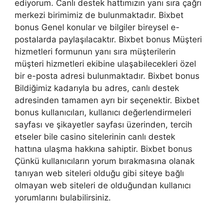
ediyorum. Canlı destek hattımızın yanı sıra çağrı
merkezi birimimiz de bulunmaktadır. Bixbet
bonus Genel konular ve bilgiler bireysel e-
postalarda paylaşılacaktır. Bixbet bonus Müşteri
hizmetleri formunun yanı sıra müşterilerin
müşteri hizmetleri ekibine ulaşabilecekleri özel
bir e-posta adresi bulunmaktadır. Bixbet bonus
Bildiğimiz kadarıyla bu adres, canlı destek
adresinden tamamen ayrı bir seçenektir. Bixbet
bonus kullanıcıları, kullanıcı değerlendirmeleri
sayfası ve şikayetler sayfası üzerinden, tercih
etseler bile casino sitelerinin canlı destek
hattına ulaşma hakkına sahiptir. Bixbet bonus
Çünkü kullanıcıların yorum bırakmasına olanak
tanıyan web siteleri olduğu gibi siteye bağlı
olmayan web siteleri de olduğundan kullanıcı
yorumlarını bulabilirsiniz.