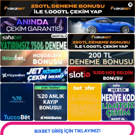
×
BIXBET GİRİŞ İÇİN TIKLAYINIZ!