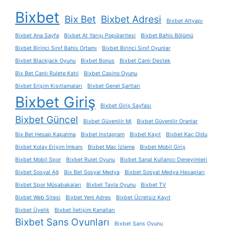
Bixbet
Bix Bet
Bixbet Adresi
Bixbet Altyapı
Bixbet Ana Sayfa
Bixbet At Yarışı Popülaritesi
Bixbet Bahis Bölümü
Bixbet Birinci Sınıf Bahis Ortamı
Bixbet Birinci Sınıf Oyunlar
Bixbet Blackjack Oyunu
Bixbet Bonus
Bixbet Canlı Destek
Bix Bet Canlı Rulete Katıl
Bixbet Casino Oyunu
Bixbet Erişim Kısıtlamaları
Bixbet Genel Şartları
Bixbet Giriş
Bixbet Giriş Sayfası
Bixbet Güncel
Bixbet Güvenilir Mi
Bixbet Güvenilir Oranlar
Bix Bet Hesap Kapatma
Bixbet Instagram
Bixbet Kayıt
Bixbet Kaç Oldu
Bixbet Kolay Erişim İmkanı
Bixbet Maç İzleme
Bixbet Mobil Giriş
Bixbet Mobil Spor
Bixbet Rulet Oyunu
Bixbet Sanal Kullanıcı Deneyimleri
Bixbet Sosyal Ağ
Bix Bet Sosyal Medya
Bixbet Sosyal Medya Hesapları
Bixbet Spor Müsabakaları
Bixbet Tavla Oyunu
Bixbet TV
Bixbet Web Sitesi
Bixbet Yeni Adres
Bixbet Ücretsiz Kayıt
Bixbet Üyelik
Bixbet İletişim Kanalları
Bixbet Şans Oyunları
Bixbet Şans Oyunu