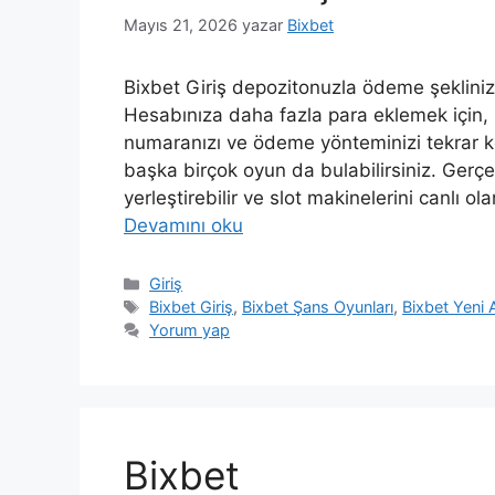
Mayıs 21, 2026
yazar
Bixbet
Bixbet Giriş depozitonuzla ödeme şekliniz f
Hesabınıza daha fazla para eklemek için, 
numaranızı ve ödeme yönteminizi tekrar ko
başka birçok oyun da bulabilirsiniz. Gerçe
yerleştirebilir ve slot makinelerini canlı o
Devamını oku
Kategoriler
Giriş
Etiketler
Bixbet Giriş
,
Bixbet Şans Oyunları
,
Bixbet Yeni 
Yorum yap
Bixbet