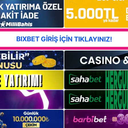
BIXBET GİRİŞ İÇİN TIKLAYINIZ!