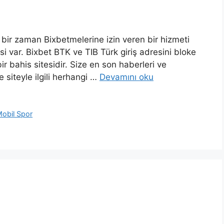
bir zaman Bixbetmelerine izin veren bir hizmeti
tesi var. Bixbet BTK ve TIB Türk giriş adresini bloke
i bir bahis sitesidir. Size en son haberleri ve
 siteyle ilgili herhangi …
Devamını oku
Mobil Spor