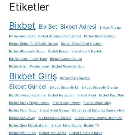
Etiketler
Bixbet
Bix Bet
Bixbet Adresi
Bixbet Altyapı
Bixbet Ana Sayfa
Bixbet At Yarışı Popülaritesi
Bixbet Bahis Bölümü
Bixbet Birinci Sınıf Bahis Ortamı
Bixbet Birinci Sınıf Oyunlar
Bixbet Blackjack Oyunu
Bixbet Bonus
Bixbet Canlı Destek
Bix Bet Canlı Rulete Katıl
Bixbet Casino Oyunu
Bixbet Erişim Kısıtlamaları
Bixbet Genel Şartları
Bixbet Giriş
Bixbet Giriş Sayfası
Bixbet Güncel
Bixbet Güvenilir Mi
Bixbet Güvenilir Oranlar
Bix Bet Hesap Kapatma
Bixbet Instagram
Bixbet Kayıt
Bixbet Kaç Oldu
Bixbet Kolay Erişim İmkanı
Bixbet Maç İzleme
Bixbet Mobil Giriş
Bixbet Mobil Spor
Bixbet Rulet Oyunu
Bixbet Sanal Kullanıcı Deneyimleri
Bixbet Sosyal Ağ
Bix Bet Sosyal Medya
Bixbet Sosyal Medya Hesapları
Bixbet Spor Müsabakaları
Bixbet Tavla Oyunu
Bixbet TV
Bixbet Web Sitesi
Bixbet Yeni Adres
Bixbet Ücretsiz Kayıt