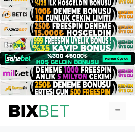
İçeriğe
atla
Menü