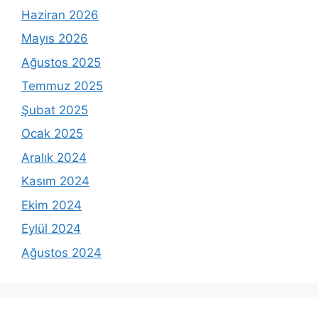
Haziran 2026
Mayıs 2026
Ağustos 2025
Temmuz 2025
Şubat 2025
Ocak 2025
Aralık 2024
Kasım 2024
Ekim 2024
Eylül 2024
Ağustos 2024