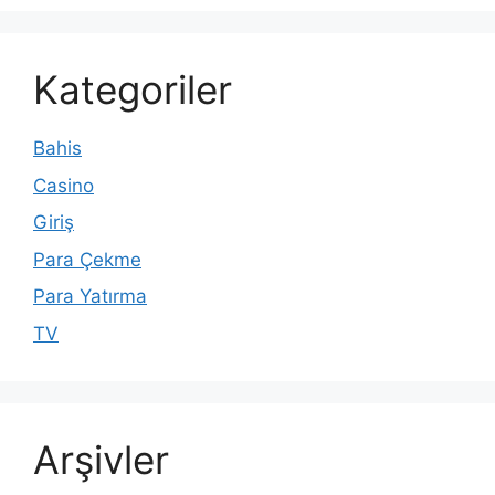
Kategoriler
Bahis
Casino
Giriş
Para Çekme
Para Yatırma
TV
Arşivler