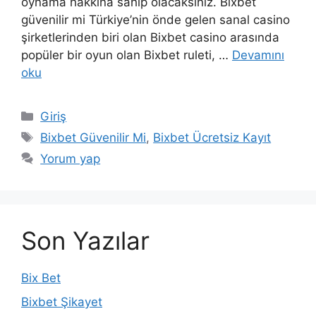
oynama hakkına sahip olacaksınız. Bixbet
güvenilir mi Türkiye’nin önde gelen sanal casino
şirketlerinden biri olan Bixbet casino arasında
popüler bir oyun olan Bixbet ruleti, …
Devamını
oku
Kategoriler
Giriş
Etiketler
Bixbet Güvenilir Mi
,
Bixbet Ücretsiz Kayıt
Yorum yap
Son Yazılar
Bix Bet
Bixbet Şikayet