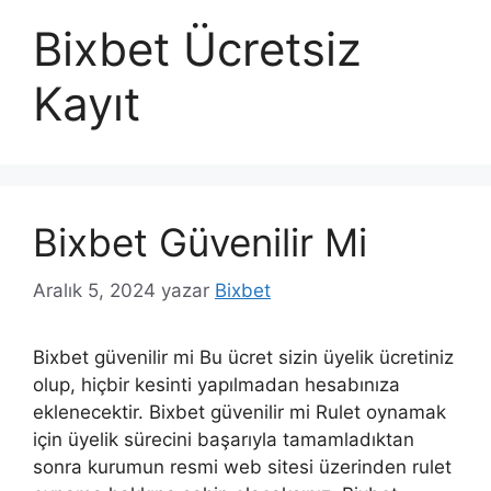
Bixbet Ücretsiz
Kayıt
Bixbet Güvenilir Mi
Aralık 5, 2024
yazar
Bixbet
Bixbet güvenilir mi Bu ücret sizin üyelik ücretiniz
olup, hiçbir kesinti yapılmadan hesabınıza
eklenecektir. Bixbet güvenilir mi Rulet oynamak
için üyelik sürecini başarıyla tamamladıktan
sonra kurumun resmi web sitesi üzerinden rulet