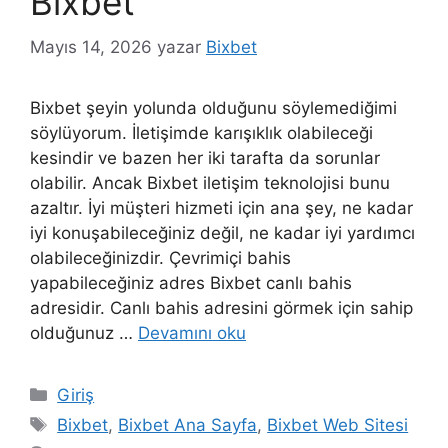
Bixbet
Mayıs 14, 2026
yazar
Bixbet
Bixbet şeyin yolunda olduğunu söylemediğimi
söylüyorum. İletişimde karışıklık olabileceği
kesindir ve bazen her iki tarafta da sorunlar
olabilir. Ancak Bixbet iletişim teknolojisi bunu
azaltır. İyi müşteri hizmeti için ana şey, ne kadar
iyi konuşabileceğiniz değil, ne kadar iyi yardımcı
olabileceğinizdir. Çevrimiçi bahis
yapabileceğiniz adres Bixbet canlı bahis
adresidir. Canlı bahis adresini görmek için sahip
olduğunuz …
Devamını oku
Kategoriler
Giriş
Etiketler
Bixbet
,
Bixbet Ana Sayfa
,
Bixbet Web Sitesi