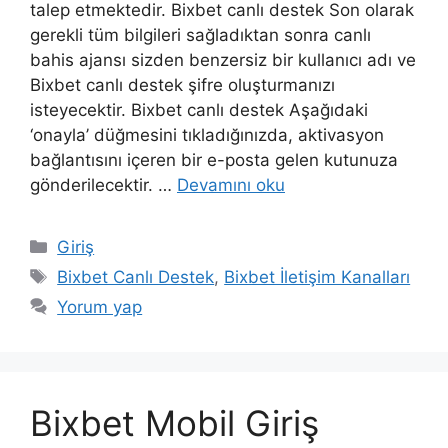
talep etmektedir. Bixbet canlı destek Son olarak
gerekli tüm bilgileri sağladıktan sonra canlı
bahis ajansı sizden benzersiz bir kullanıcı adı ve
Bixbet canlı destek şifre oluşturmanızı
isteyecektir. Bixbet canlı destek Aşağıdaki
‘onayla’ düğmesini tıkladığınızda, aktivasyon
bağlantısını içeren bir e-posta gelen kutunuza
gönderilecektir. …
Devamını oku
Kategoriler
Giriş
Etiketler
Bixbet Canlı Destek
,
Bixbet İletişim Kanalları
Yorum yap
Bixbet Mobil Giriş