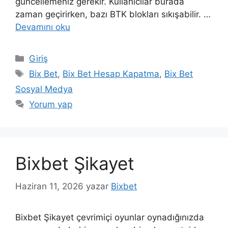
güncellemeniz gerekir. Kullanıcılar burada
zaman geçirirken, bazı BTK blokları sıkışabilir. …
Devamını oku
Kategoriler
Giriş
Etiketler
Bix Bet
,
Bix Bet Hesap Kapatma
,
Bix Bet
Sosyal Medya
Yorum yap
Bixbet Şikayet
Haziran 11, 2026
yazar
Bixbet
Bixbet Şikayet çevrimiçi oyunlar oynadığınızda