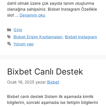
dahil olmak üzere çok sayıda tanım oluşturma
olanağına sahipsiniz. Bixbet Instagram Özellikle
slot …
Devamını oku
Kategoriler
Giriş
Etiketler
Bixbet Erişim Kısıtlamaları
,
Bixbet Instagram
Yorum yap
Bixbet Canlı Destek
Ocak 16, 2025
yazar
Bixbet
Bixbet canlı destek Sistem ilk aşamada kimlik
bilgilerini, sonraki aşamada ise iletişim bilgilerini