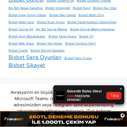
Bixbet Güvenilir Mi
Bixbet Güvenilir Oranlar
Bix Bet Hesap Kapatma
Bixbet Instagram
Bixbet Kayıt
Bixbet Kaç Oldu
Bixbet Kolay Erişim İmkanı
Bixbet Maç İzleme
Bixbet Mobil Giriş
Bixbet Mobil Spor
Bixbet Rulet Oyunu
Bixbet Sanal Kullanıcı Deneyimleri
Bixbet Sosyal Ağ
Bix Bet Sosyal Medya
Bixbet Sosyal Medya Hesapları
Bixbet Spor Müsabakaları
Bixbet Tavla Oyunu
Bixbet TV
Bixbet Web Sitesi
Bixbet Yeni Adres
Bixbet Ücretsiz Kayıt
Bixbet Üyelik
Bixbet İletişim Kanalları
Bixbet Şans Oyunları
Bixbet Şans Oyunu
Bixbet Şikayet
Avrasya'nın en büyük reklam platformunda olmak için
Microsoft Teams:
reklam@avrasyamarketing.com
adresimizden veya Telegram: @Avrasyamarketing
adresimizden irtibat kurabilirsiniz. (Tek iletişim
×
adreslerimiz teams / telegram ve mail adresimizdir.
Harici hiçbir iletişim adresimiz bulunmamaktadır.