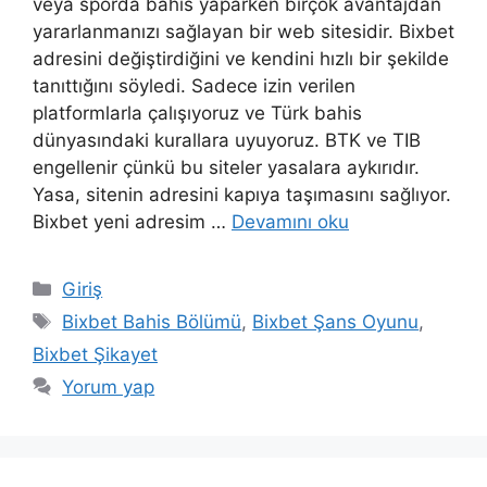
veya sporda bahis yaparken birçok avantajdan
yararlanmanızı sağlayan bir web sitesidir. Bixbet
adresini değiştirdiğini ve kendini hızlı bir şekilde
tanıttığını söyledi. Sadece izin verilen
platformlarla çalışıyoruz ve Türk bahis
dünyasındaki kurallara uyuyoruz. BTK ve TIB
engellenir çünkü bu siteler yasalara aykırıdır.
Yasa, sitenin adresini kapıya taşımasını sağlıyor.
Bixbet yeni adresim …
Devamını oku
Kategoriler
Giriş
Etiketler
Bixbet Bahis Bölümü
,
Bixbet Şans Oyunu
,
Bixbet Şikayet
Yorum yap