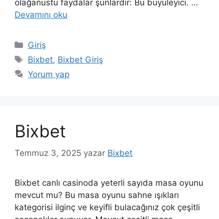
olağanüstü faydalar şunlardır: Bu büyüleyici. …
Devamını oku
Kategoriler
Giriş
Etiketler
Bixbet
,
Bixbet Giriş
Yorum yap
Bixbet
Temmuz 3, 2025
yazar
Bixbet
Bixbet canlı casinoda yeterli sayıda masa oyunu
mevcut mu? Bu masa oyunu sahne ışıkları
kategorisi ilginç ve keyifli bulacağınız çok çeşitli