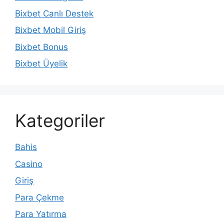
Bixbet Canlı Destek
Bixbet Mobil Giriş
Bixbet Bonus
Bixbet Üyelik
Kategoriler
Bahis
Casino
Giriş
Para Çekme
Para Yatırma