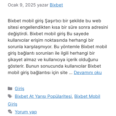
Ocak 9, 2025
yazar
Bixbet
Bixbet mobil giriş Şaşırtıcı bir şekilde bu web
sitesi engellendikten kısa bir süre sonra adresini
değiştirdi. Bixbet mobil giriş Bu sayede
kullanıcılar erişim noktasında herhangi bir
sorunla karşılaşmıyor. Bu yöntemle Bixbet mobil
giriş bağlantı sorunları ile ilgili herhangi bir
şikayet almaz ve kullanıcıya içerik olduğunu
gösterir. Bunun sonucunda kullanıcılar Bixbet
mobil giriş bağlantısı için site …
Devamını oku
Kategoriler
Giriş
Etiketler
Bixbet At Yarışı Popülaritesi
,
Bixbet Mobil
Giriş
Yorum yap