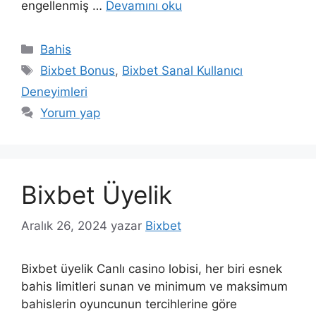
engellenmiş …
Devamını oku
Kategoriler
Bahis
Etiketler
Bixbet Bonus
,
Bixbet Sanal Kullanıcı
Deneyimleri
Yorum yap
Bixbet Üyelik
Aralık 26, 2024
yazar
Bixbet
Bixbet üyelik Canlı casino lobisi, her biri esnek
bahis limitleri sunan ve minimum ve maksimum
bahislerin oyuncunun tercihlerine göre