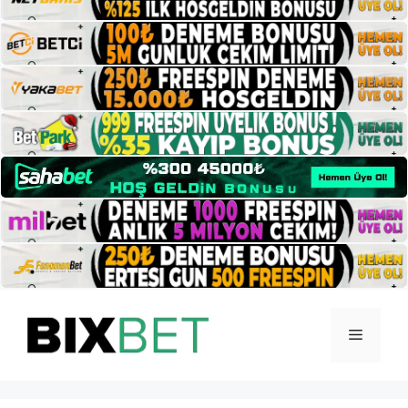
İçeriğe
atla
Menü