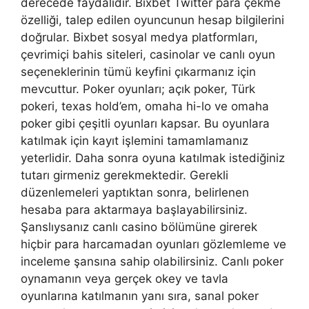
derecede faydalıdır. Bixbet Twitter para çekme
özelliği, talep edilen oyuncunun hesap bilgilerini
doğrular. Bixbet sosyal medya platformları,
çevrimiçi bahis siteleri, casinolar ve canlı oyun
seçeneklerinin tümü keyfini çıkarmanız için
mevcuttur. Poker oyunları; açık poker, Türk
pokeri, texas hold’em, omaha hi-lo ve omaha
poker gibi çeşitli oyunları kapsar. Bu oyunlara
katılmak için kayıt işlemini tamamlamanız
yeterlidir. Daha sonra oyuna katılmak istediğiniz
tutarı girmeniz gerekmektedir. Gerekli
düzenlemeleri yaptıktan sonra, belirlenen
hesaba para aktarmaya başlayabilirsiniz.
Şanslıysanız canlı casino bölümüne girerek
hiçbir para harcamadan oyunları gözlemleme ve
inceleme şansına sahip olabilirsiniz. Canlı poker
oynamanın veya gerçek okey ve tavla
oyunlarına katılmanın yanı sıra, sanal poker