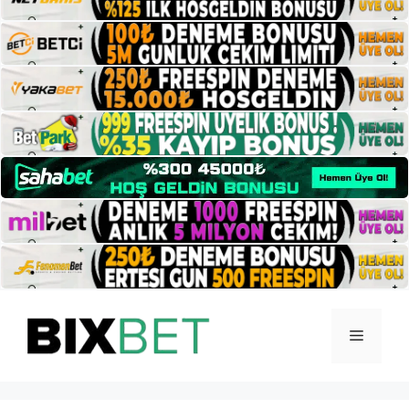
İçeriğe
atla
Menü