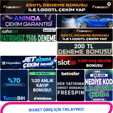
×
BIXBET GİRİŞ İÇİN TIKLAYINIZ!