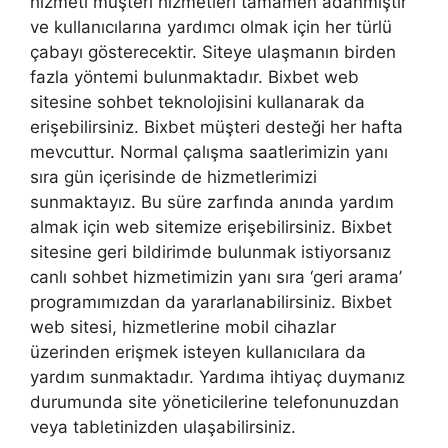
hizmeti müşteri hizmetleri tamamen adanmıştır
ve kullanıcılarına yardımcı olmak için her türlü
çabayı gösterecektir. Siteye ulaşmanın birden
fazla yöntemi bulunmaktadır. Bixbet web
sitesine sohbet teknolojisini kullanarak da
erişebilirsiniz. Bixbet müşteri desteği her hafta
mevcuttur. Normal çalışma saatlerimizin yanı
sıra gün içerisinde de hizmetlerimizi
sunmaktayız. Bu süre zarfında anında yardım
almak için web sitemize erişebilirsiniz. Bixbet
sitesine geri bildirimde bulunmak istiyorsanız
canlı sohbet hizmetimizin yanı sıra ‘geri arama’
programımızdan da yararlanabilirsiniz. Bixbet
web sitesi, hizmetlerine mobil cihazlar
üzerinden erişmek isteyen kullanıcılara da
yardım sunmaktadır. Yardıma ihtiyaç duymanız
durumunda site yöneticilerine telefonunuzdan
veya tabletinizden ulaşabilirsiniz.