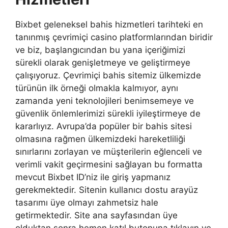
Bixbet geleneksel bahis hizmetleri tarihteki en
tanınmış çevrimiçi casino platformlarından biridir
ve biz, başlangıcından bu yana içeriğimizi
sürekli olarak genişletmeye ve geliştirmeye
çalışıyoruz. Çevrimiçi bahis sitemiz ülkemizde
türünün ilk örneği olmakla kalmıyor, aynı
zamanda yeni teknolojileri benimsemeye ve
güvenlik önlemlerimizi sürekli iyileştirmeye de
kararlıyız. Avrupa’da popüler bir bahis sitesi
olmasına rağmen ülkemizdeki hareketliliği
sınırlarını zorlayan ve müşterilerin eğlenceli ve
verimli vakit geçirmesini sağlayan bu formatta
mevcut Bixbet ID’niz ile giriş yapmanız
gerekmektedir. Sitenin kullanıcı dostu arayüz
tasarımı üye olmayı zahmetsiz hale
getirmektedir. Site ana sayfasından üye