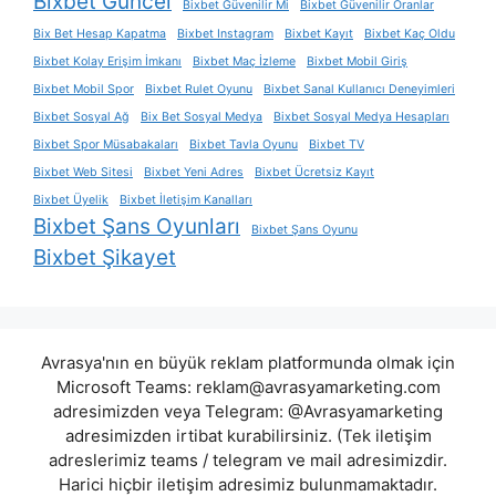
Bixbet Güncel
Bixbet Güvenilir Mi
Bixbet Güvenilir Oranlar
Bix Bet Hesap Kapatma
Bixbet Instagram
Bixbet Kayıt
Bixbet Kaç Oldu
Bixbet Kolay Erişim İmkanı
Bixbet Maç İzleme
Bixbet Mobil Giriş
Bixbet Mobil Spor
Bixbet Rulet Oyunu
Bixbet Sanal Kullanıcı Deneyimleri
Bixbet Sosyal Ağ
Bix Bet Sosyal Medya
Bixbet Sosyal Medya Hesapları
Bixbet Spor Müsabakaları
Bixbet Tavla Oyunu
Bixbet TV
Bixbet Web Sitesi
Bixbet Yeni Adres
Bixbet Ücretsiz Kayıt
Bixbet Üyelik
Bixbet İletişim Kanalları
Bixbet Şans Oyunları
Bixbet Şans Oyunu
Bixbet Şikayet
Avrasya'nın en büyük reklam platformunda olmak için
Microsoft Teams:
reklam@avrasyamarketing.com
adresimizden veya Telegram: @Avrasyamarketing
adresimizden irtibat kurabilirsiniz. (Tek iletişim
adreslerimiz teams / telegram ve mail adresimizdir.
Harici hiçbir iletişim adresimiz bulunmamaktadır.