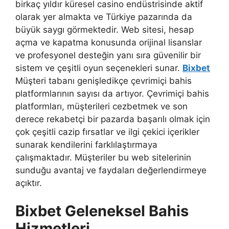
birkaç yıldır küresel casino endüstrisinde aktif
olarak yer almakta ve Türkiye pazarında da
büyük saygı görmektedir. Web sitesi, hesap
açma ve kapatma konusunda orijinal lisanslar
ve profesyonel desteğin yanı sıra güvenilir bir
sistem ve çeşitli oyun seçenekleri sunar.
Bixbet
Müşteri tabanı genişledikçe çevrimiçi bahis
platformlarının sayısı da artıyor. Çevrimiçi bahis
platformları, müşterileri cezbetmek ve son
derece rekabetçi bir pazarda başarılı olmak için
çok çeşitli cazip fırsatlar ve ilgi çekici içerikler
sunarak kendilerini farklılaştırmaya
çalışmaktadır. Müşteriler bu web sitelerinin
sunduğu avantaj ve faydaları değerlendirmeye
açıktır.
Bixbet Geleneksel Bahis
Hizmetleri