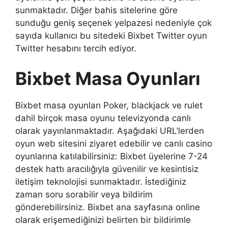
sunmaktadır. Diğer bahis sitelerine göre
sunduğu geniş seçenek yelpazesi nedeniyle çok
sayıda kullanıcı bu sitedeki Bixbet Twitter oyun
Twitter hesabını tercih ediyor.
Bixbet Masa Oyunları
Bixbet masa oyunları Poker, blackjack ve rulet
dahil birçok masa oyunu televizyonda canlı
olarak yayınlanmaktadır. Aşağıdaki URL’lerden
oyun web sitesini ziyaret edebilir ve canlı casino
oyunlarına katılabilirsiniz: Bixbet üyelerine 7-24
destek hattı aracılığıyla güvenilir ve kesintisiz
iletişim teknolojisi sunmaktadır. İstediğiniz
zaman soru sorabilir veya bildirim
gönderebilirsiniz. Bixbet ana sayfasına online
olarak erişemediğinizi belirten bir bildirimle