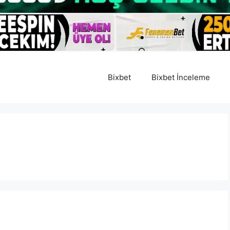
Bixbet
Bixbet İnceleme