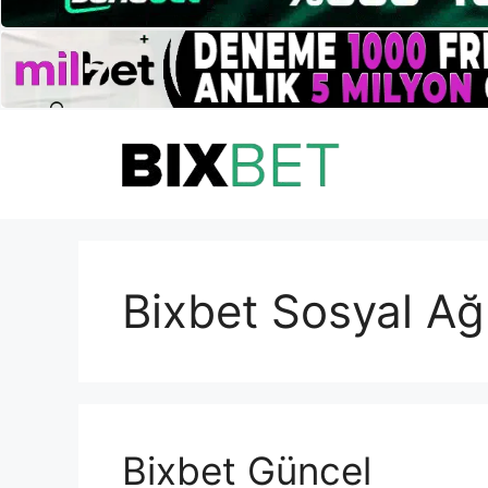
İçeriğe
atla
Bixbet Sosyal Ağ
Bixbet Güncel