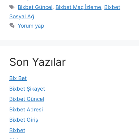
Etiketler
Bixbet Güncel
,
Bixbet Maç İzleme
,
Bixbet
Sosyal Ağ
Yorum yap
Son Yazılar
Bix Bet
Bixbet Şikayet
Bixbet Güncel
Bixbet Adresi
Bixbet Giriş
Bixbet