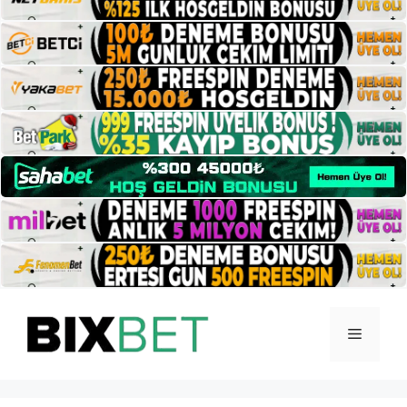
İçeriğe
atla
Menü