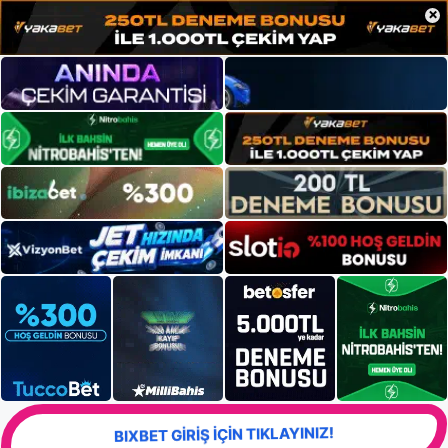
×
BIXBET GİRİŞ İÇİN TIKLAYINIZ!