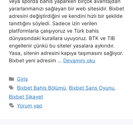
veya sporda bahis yaparken birçok avantajdan
yararlanmanızı sağlayan bir web sitesidir. Bixbet
adresini değiştirdiğini ve kendini hızlı bir şekilde
tanıttığını söyledi. Sadece izin verilen
platformlarla çalışıyoruz ve Türk bahis
dünyasındaki kurallara uyuyoruz. BTK ve TIB
engellenir çünkü bu siteler yasalara aykırıdır.
Yasa, sitenin adresini kapıya taşımasını sağlıyor.
Bixbet yeni adresim …
Devamını oku
Kategoriler
Giriş
Etiketler
Bixbet Bahis Bölümü
,
Bixbet Şans Oyunu
,
Bixbet Şikayet
Yorum yap