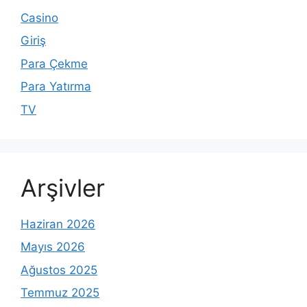
Casino
Giriş
Para Çekme
Para Yatırma
TV
Arşivler
Haziran 2026
Mayıs 2026
Ağustos 2025
Temmuz 2025