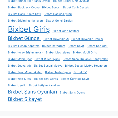
Bixbet Birinci Sınıf Bahis Ortamı
Bixbet Birinci Sınıf Oyunlar
Bixbet Blackjack Oyunu
Bixbet Bonus
Bixbet Canlı Destek
Bix Bet Canlı Rulete Katıl
Bixbet Casino Oyunu
Bixbet Erişim Kısıtlamaları
Bixbet Genel Şartları
Bixbet Giriş
Bixbet Giriş Sayfası
Bixbet Güncel
Bixbet Güvenilir Mi
Bixbet Güvenilir Oranlar
Bix Bet Hesap Kapatma
Bixbet Instagram
Bixbet Kayıt
Bixbet Kaç Oldu
Bixbet Kolay Erişim İmkanı
Bixbet Maç İzleme
Bixbet Mobil Giriş
Bixbet Mobil Spor
Bixbet Rulet Oyunu
Bixbet Sanal Kullanıcı Deneyimleri
Bixbet Sosyal Ağ
Bix Bet Sosyal Medya
Bixbet Sosyal Medya Hesapları
Bixbet Spor Müsabakaları
Bixbet Tavla Oyunu
Bixbet TV
Bixbet Web Sitesi
Bixbet Yeni Adres
Bixbet Ücretsiz Kayıt
Bixbet Üyelik
Bixbet İletişim Kanalları
Bixbet Şans Oyunları
Bixbet Şans Oyunu
Bixbet Şikayet