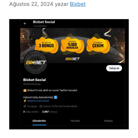
Ağustos 22, 2024
yazar
Bixbet