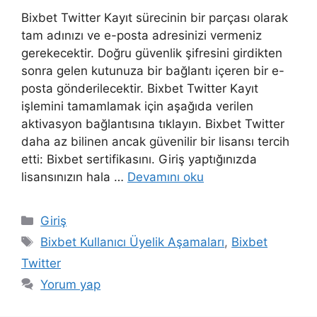
Bixbet Twitter Kayıt sürecinin bir parçası olarak
tam adınızı ve e-posta adresinizi vermeniz
gerekecektir. Doğru güvenlik şifresini girdikten
sonra gelen kutunuza bir bağlantı içeren bir e-
posta gönderilecektir. Bixbet Twitter Kayıt
işlemini tamamlamak için aşağıda verilen
aktivasyon bağlantısına tıklayın. Bixbet Twitter
daha az bilinen ancak güvenilir bir lisansı tercih
etti: Bixbet sertifikasını. Giriş yaptığınızda
lisansınızın hala …
Devamını oku
Kategoriler
Giriş
Etiketler
Bixbet Kullanıcı Üyelik Aşamaları
,
Bixbet
Twitter
Yorum yap