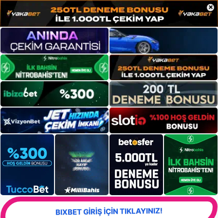
×
BIXBET GİRİŞ İÇİN TIKLAYINIZ!