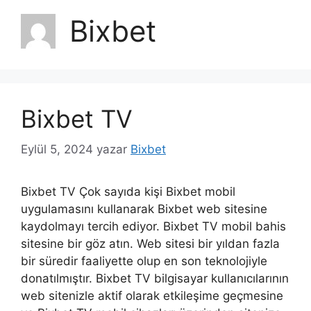
Bixbet
Bixbet TV
Eylül 5, 2024
yazar
Bixbet
Bixbet TV Çok sayıda kişi Bixbet mobil
uygulamasını kullanarak Bixbet web sitesine
kaydolmayı tercih ediyor. Bixbet TV mobil bahis
sitesine bir göz atın. Web sitesi bir yıldan fazla
bir süredir faaliyette olup en son teknolojiyle
donatılmıştır. Bixbet TV bilgisayar kullanıcılarının
web sitenizle aktif olarak etkileşime geçmesine