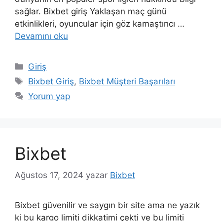
sağlar. Bixbet giriş Yaklaşan maç günü
etkinlikleri, oyuncular için göz kamaştırıcı …
Devamını oku
Kategoriler
Giriş
Etiketler
Bixbet Giriş
,
Bixbet Müşteri Başarıları
Yorum yap
Bixbet
Ağustos 17, 2024
yazar
Bixbet
Bixbet güvenilir ve saygın bir site ama ne yazık
ki bu kargo limiti dikkatimi çekti ve bu limiti