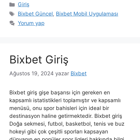
Kategoriler
Giriş
Etiketler
Bixbet Güncel
,
Bixbet Mobil Uygulaması
Yorum yap
Bixbet Giriş
Ağustos 19, 2024
yazar
Bixbet
Bixbet giriş gişe başarısı için gereken en
kapsamlı istatistikleri toplamıştır ve kapsamlı
menüsü, onu spor bahisleri için ideal bir
destinasyon haline getirmektedir. Bixbet giriş
Doğa sekmesi, futbol, ​​basketbol, ​​tenis ve buz
hokeyi gibi çok çeşitli sporları kapsayan
dünyanın en popüler spor ligleri hakkında bilgi