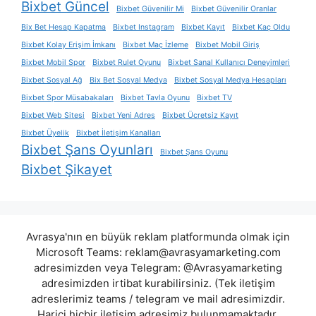
Bixbet Güncel
Bixbet Güvenilir Mi
Bixbet Güvenilir Oranlar
Bix Bet Hesap Kapatma
Bixbet Instagram
Bixbet Kayıt
Bixbet Kaç Oldu
Bixbet Kolay Erişim İmkanı
Bixbet Maç İzleme
Bixbet Mobil Giriş
Bixbet Mobil Spor
Bixbet Rulet Oyunu
Bixbet Sanal Kullanıcı Deneyimleri
Bixbet Sosyal Ağ
Bix Bet Sosyal Medya
Bixbet Sosyal Medya Hesapları
Bixbet Spor Müsabakaları
Bixbet Tavla Oyunu
Bixbet TV
Bixbet Web Sitesi
Bixbet Yeni Adres
Bixbet Ücretsiz Kayıt
Bixbet Üyelik
Bixbet İletişim Kanalları
Bixbet Şans Oyunları
Bixbet Şans Oyunu
Bixbet Şikayet
Avrasya'nın en büyük reklam platformunda olmak için
Microsoft Teams:
reklam@avrasyamarketing.com
adresimizden veya Telegram: @Avrasyamarketing
adresimizden irtibat kurabilirsiniz. (Tek iletişim
adreslerimiz teams / telegram ve mail adresimizdir.
Harici hiçbir iletişim adresimiz bulunmamaktadır.