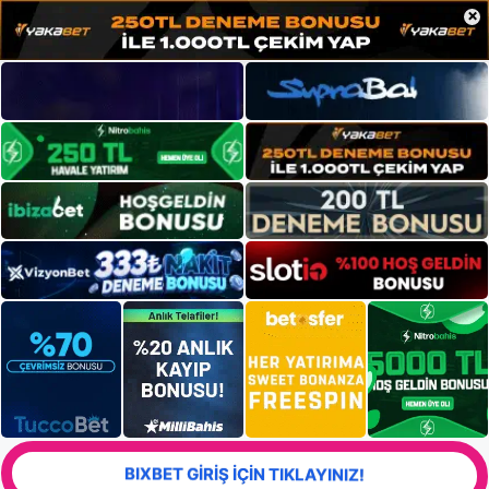
×
BIXBET GİRİŞ İÇİN TIKLAYINIZ!