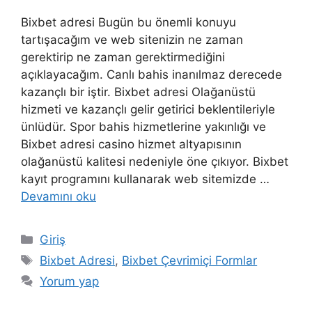
Bixbet adresi Bugün bu önemli konuyu
tartışacağım ve web sitenizin ne zaman
gerektirip ne zaman gerektirmediğini
açıklayacağım. Canlı bahis inanılmaz derecede
kazançlı bir iştir. Bixbet adresi Olağanüstü
hizmeti ve kazançlı gelir getirici beklentileriyle
ünlüdür. Spor bahis hizmetlerine yakınlığı ve
Bixbet adresi casino hizmet altyapısının
olağanüstü kalitesi nedeniyle öne çıkıyor. Bixbet
kayıt programını kullanarak web sitemizde …
Devamını oku
Kategoriler
Giriş
Etiketler
Bixbet Adresi
,
Bixbet Çevrimiçi Formlar
Yorum yap