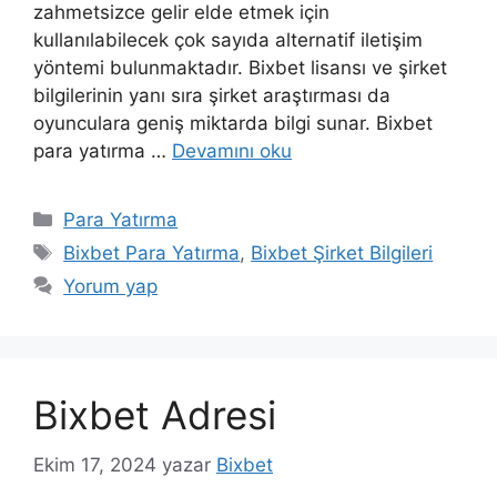
zahmetsizce gelir elde etmek için
kullanılabilecek çok sayıda alternatif iletişim
yöntemi bulunmaktadır. Bixbet lisansı ve şirket
bilgilerinin yanı sıra şirket araştırması da
oyunculara geniş miktarda bilgi sunar. Bixbet
para yatırma …
Devamını oku
Kategoriler
Para Yatırma
Etiketler
Bixbet Para Yatırma
,
Bixbet Şirket Bilgileri
Yorum yap
Bixbet Adresi
Ekim 17, 2024
yazar
Bixbet