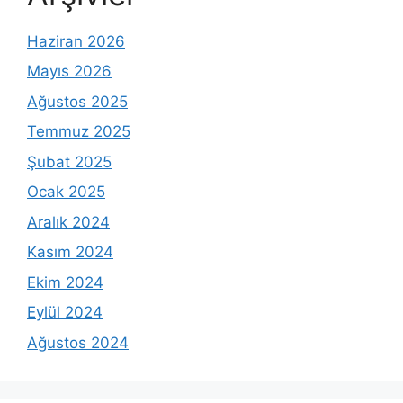
Haziran 2026
Mayıs 2026
Ağustos 2025
Temmuz 2025
Şubat 2025
Ocak 2025
Aralık 2024
Kasım 2024
Ekim 2024
Eylül 2024
Ağustos 2024