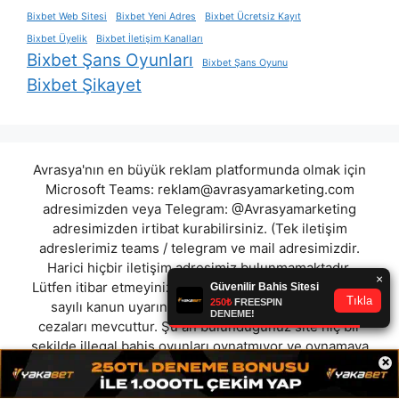
Bixbet Web Sitesi
Bixbet Yeni Adres
Bixbet Ücretsiz Kayıt
Bixbet Üyelik
Bixbet İletişim Kanalları
Bixbet Şans Oyunları
Bixbet Şans Oyunu
Bixbet Şikayet
Avrasya'nın en büyük reklam platformunda olmak için
Microsoft Teams:
reklam@avrasyamarketing.com
adresimizden veya Telegram: @Avrasyamarketing
adresimizden irtibat kurabilirsiniz. (Tek iletişim
adreslerimiz teams / telegram ve mail adresimizdir.
Harici hiçbir iletişim adresimiz bulunmamaktadır.
Lütfen itibar etmeyiniz.) Türkiye yasalarına göre 7258
sayılı kanun uyarınca yasa dışı bahis oynamanın
cezaları mevcuttur. Şu an bulunduğunuz site hiç bir
şekilde illegal bahis oyunları oynatmıyor ve oynamaya
×
aracı olmuyordur.
vagosbet
|
rifbahis
|
kurbahis
|
bahisbey
|
pisabet
|
bahisvegas
|
winsmania
|